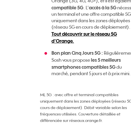
Orange (3G, 4G, 4G+), et il est égale
compatible 5G
accès à la 5G
. L’
nécess
un terminal et une offre compatible 5G
uniquement dans les zones déployées
(réseau 5G en cours de déploiement).
Tout découvrir sur le réseau 5G
d’Orange.
Bon plan Cinq Jours 5G :
Régulièreme
les 5 meilleurs
Sosh vous propose
smartphones compatibles 5G
du
marché, pendant 5 jours et à prix mini.
ML 5G :
avec offre et terminal compatibles
uniquement dans les zones déployées (réseau 5
cours de déploiement). Débit variable selon les
fréquences utilisées. Couverture détaillée et
différenciée sur réseaux.orange.fr.