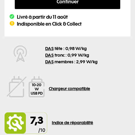
Continuer
Livré à partir du 11 août
Indisponible en Click & Collect
DAS
tête : 0,98 W/kg
DAS
tronc : 0,99 W/kg
DAS
membres : 2,99 W/kg
10-20
Chargeur compatible
W
USB PD
La puissan
7,3
Indice de réparabilité