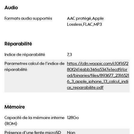
Audio
Formats audio supportés
AAC protégé,Apple
Lossless,FLAC,MP3
Réparabilité
Indice de réparabilité
7,3
Parametres calcul de l'indice de
https://cdn.woopic.com/c10f1672
réparabilité
80f2414abb346a5347e1ecd9/pr
od/binaries/files/893677_2316521
6_3_apple_iphone_13_calcul_indi
ce_reparabilite.pdf
Mémoire
Capacité de la mémoire interne
128Go
(ROM)
Présence d'une fente microSD
Non