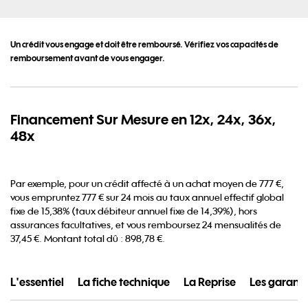
Un crédit vous engage et doit être remboursé. Vérifiez vos capacités de
remboursement avant de vous engager.
Financement Sur Mesure en 12x, 24x, 36x,
48x
Par exemple, pour un crédit affecté à un achat moyen de 777 €,
vous empruntez 777 € sur 24 mois au taux annuel effectif global
fixe de 15,38% (taux débiteur annuel fixe de 14,39%), hors
assurances facultatives, et vous remboursez 24 mensualités de
37,45 €. Montant total dû : 898,78 €.
L'essentiel
La fiche technique
La Reprise
Les garanti