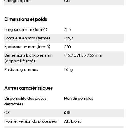
Charge rapide
Oui
Dimensions et poids
Largeur en mm (fermé)
71,5
Longueur en mm (fermé)
146,7
Epaisseur en mm (fermé)
7,65
Dimensions L x l x p en mm
146,7 x 71,5 x 7,65 mm
(appareil fermé)
Poids en grammes
173 g
Autres caractéristiques
Disponibilité des pièces
Non disponibles
détachées
OS
iOS
Nom et version du processeur
A15 Bionic