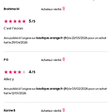
Brahima M
Acheteur vérifié
Note
5
/5
C'est l'écran
boutique.orange.fr (fr)
Avis publié à l’origine sur
le 22/05/2026 pour un achat
fait le 29/04/2026
P G
Acheteur vérifié
Note
4
/5
Allez y
boutique.orange.fr (fr)
Avis publié à l’origine sur
le 05/02/2026 pour un achat
fait le 12/01/2026
Karine B
Acheteur vérifié