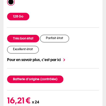
noir
Capacités disponibles
128 Go
Etat du mobile Reconditionné
Très bon état
Parfait état
Excellent état
Pour en savoir plus, c'est par ici
Etat de la batterie
Batterie d'origine (contrôlée)
389 euros
16,21 €
x 24