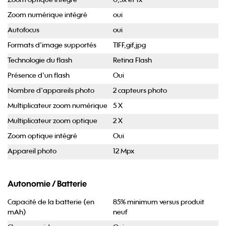
Zoom optique intégré
0,5x et 1x
Zoom numérique intégré
oui
Autofocus
oui
Formats d'image supportés
TIFF,gif,jpg
Technologie du flash
Retina Flash
Présence d'un flash
Oui
Nombre d'appareils photo
2 capteurs photo
Multiplicateur zoom numérique
5 X
Multiplicateur zoom optique
2 X
Zoom optique intégré
Oui
Appareil photo
12 Mpx
Autonomie / Batterie
Capacité de la batterie (en
85% minimum versus produit
mAh)
neuf