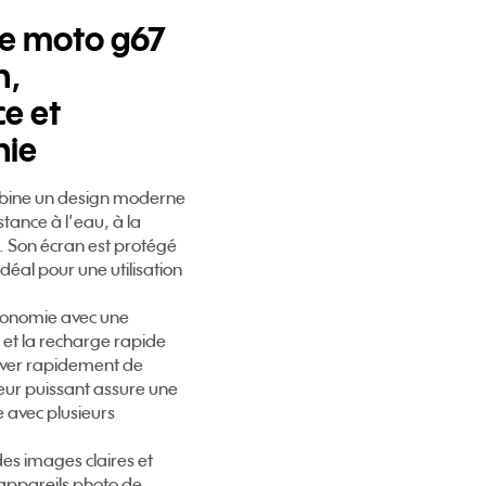
le moto g67
n,
e et
hie
ine un design moderne
stance à l’eau, à la
. Son écran est protégé
idéal pour une utilisation
utonomie avec une
 et la recharge rapide
uver rapidement de
eur puissant assure une
e avec plusieurs
des images claires et
 appareils photo de