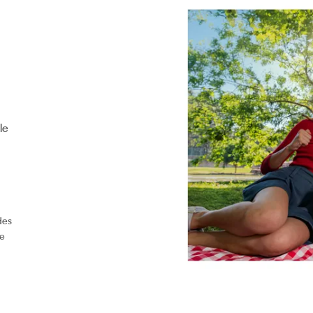
le
des
le