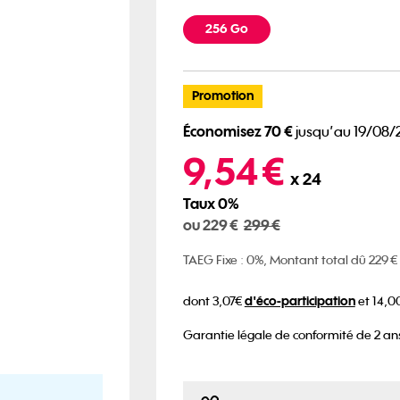
Capacités disponibles
256 Go
Promotion
Économisez 70 €
jusqu’au 19/08/
229 euros au lieu de 299 euros
9,54 €
x 24
Taux 0%
ou 229 €
299 €
TAEG Fixe : 0%, Montant total dû 229 €
d'éco-participation
dont 3,07€
et 14,0
Garantie légale de conformité de 2 ans