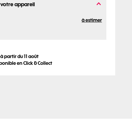
 votre appareil
à estimer
e votre commande
 à partir du 11 août
ponible en Click & Collect
fournie par l