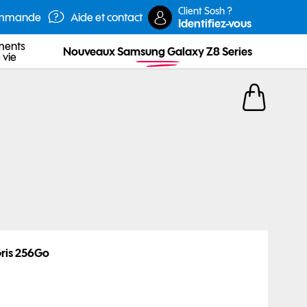
articles dans
ris 256Go