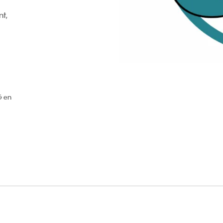
nt,
G en