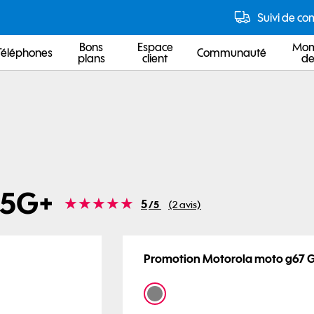
 5G+
Note
5
/5
(2 avis)
Promotion Motorola moto g67 G
Coloris disponibles
gris