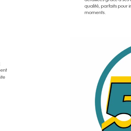
qualité, parfaits pour 
moments.
x
ment
ite