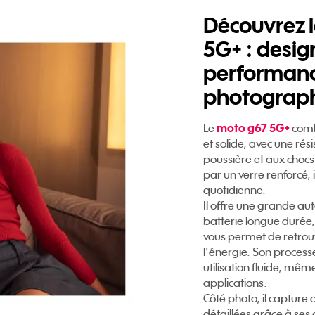
Découvrez 
5G+ : desig
performanc
photograp
moto g67 5G+
Le
comb
et solide, avec une rési
poussière et aux chocs
par un verre renforcé, 
quotidienne.
Il offre une grande a
batterie longue durée,
vous permet de retro
l’énergie. Son process
utilisation fluide, mêm
applications.
Côté photo, il capture 
détaillées grâce à ses