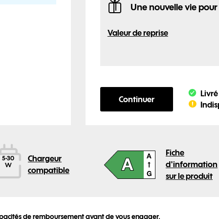
Une nouvelle vie pour
Valeur de reprise
Continuer et poursuivr
Livré
Continuer
Indis
Fiche
Chargeur
5-30
d'information
W
compatible
sur le produit
La puissance 
 capacités de remboursement avant de vous engager.