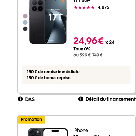
17T 5G+
Note
4,8
/5
Groupe de couleurs disponibles non sélectionnables
599 euros au lieu de 749 euros
24,96 €
x 24
Taux 0%
ou 599 €
749 €
150 € de remise immédiate
150 € de bonus reprise
Détail du financement
DAS
Promotion
iPhone