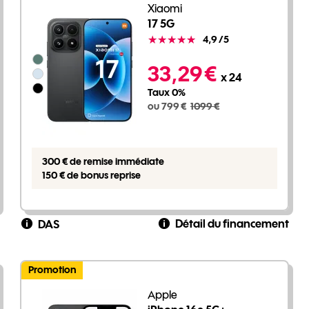
Xiaomi
17 5G
Note
4,9
/5
Groupe de couleurs disponibles non sélectionnables
799 euros au lieu de 1099 euros
33,29 €
x 24
Taux 0%
ou 799 €
1099 €
300 € de remise immédiate
150 € de bonus reprise
Détail du financement
DAS
Promotion
Apple