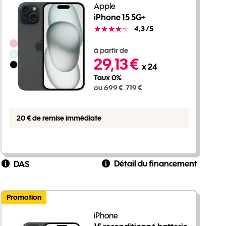
Apple
iPhone 15 5G+
Note
4,3
/5
Groupe de couleurs disponibles non sélectionnables
699 euros au lieu de 719 euros
à partir de
29,13 €
x 24
Taux 0%
ou 699 €
719 €
20 € de remise immédiate
Détail du financement
DAS
Promotion
iPhone