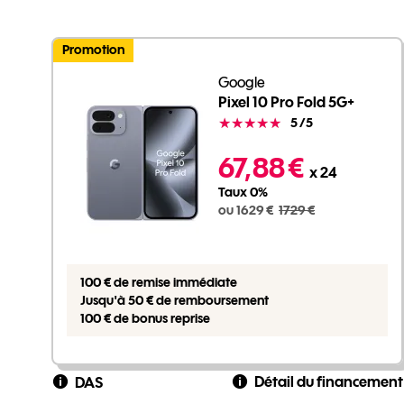
Promotion
Google
Pixel 10 Pro Fold 5G+
Note
5
/5
1629 euros au lieu de 1729 euros
67,88 €
x 24
Taux 0%
ou 1629 €
1729 €
100 € de remise immédiate
Jusqu'à 50 € de remboursement
100 € de bonus reprise
Détail du financement
DAS