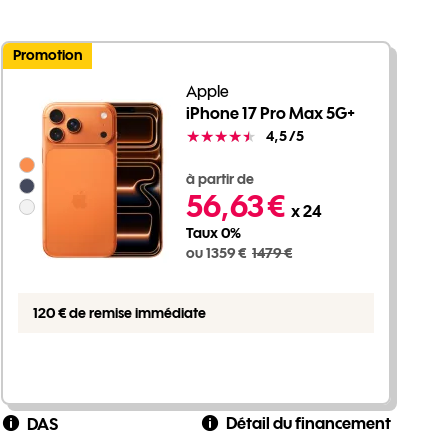
Promotion
Apple
iPhone 17 Pro Max 5G+
Note
4,5
/5
Groupe de couleurs disponibles non sélectionnables
1359 euros au lieu de 1479 euros
à partir de
56,63 €
x 24
Taux 0%
ou 1359 €
1479 €
120 € de remise immédiate
Détail du financement
DAS