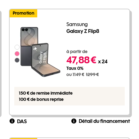
Promotion
Samsung
Galaxy Z Flip8
Groupe de couleurs disponibles non sélectionnables
1149 euros au lieu de 1299 euros
à partir de
47,88 €
x 24
Taux 0%
ou 1149 €
1299 €
150 € de remise immédiate
100 € de bonus reprise
Détail du financement
DAS