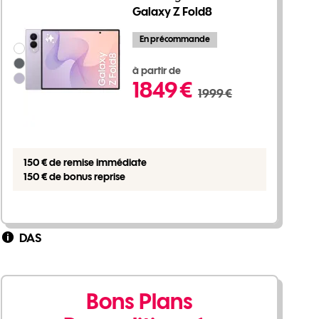
Galaxy Z Fold8
En précommande
Groupe de couleurs disponibles non sélectionnables
1849 euros au lieu de 1999 euros
à partir de
1849 €
1999 €
150 € de remise immédiate
150 € de bonus reprise
DAS
Bons Plans