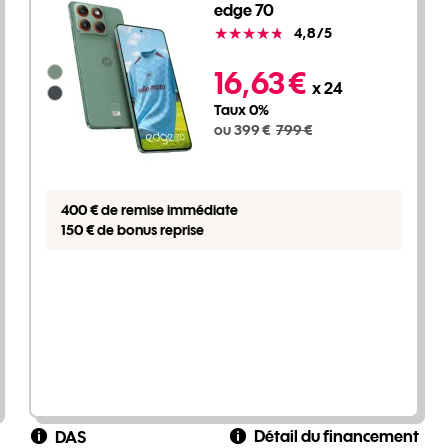
edge 70
Note
4,8
/5
399 euros au lieu de 799 euros
Groupe de couleurs disponibles non sélectionnables
16,63 €
x 24
Taux 0%
ou 399 €
799 €
400 € de remise immédiate
150 € de bonus reprise
Détail du financement
DAS