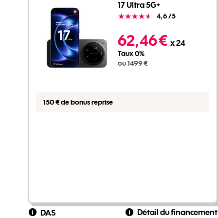
17 Ultra 5G+
Note
4,6
/5
1499 euros
62,46 €
x 24
Taux 0%
ou 1499 €
150 € de bonus reprise
Détail du financement
DAS