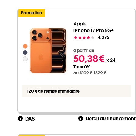
Promotion
Apple
iPhone 17 Pro 5G+
Note
4,2
/5
Groupe de couleurs disponibles non sélectionnables
1209 euros au lieu de 1329 euros
à partir de
50,38 €
x 24
Taux 0%
ou 1209 €
1329 €
120 € de remise immédiate
Détail du financement
DAS