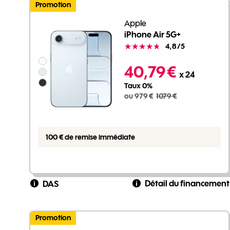
Promotion
Apple
iPhone Air 5G+
Note
4,8
/5
Groupe de couleurs disponibles non sélectionnables
979 euros au lieu de 1079 euros
40,79 €
x 24
Taux 0%
ou 979 €
1079 €
100 € de remise immédiate
Détail du financement
DAS
Promotion