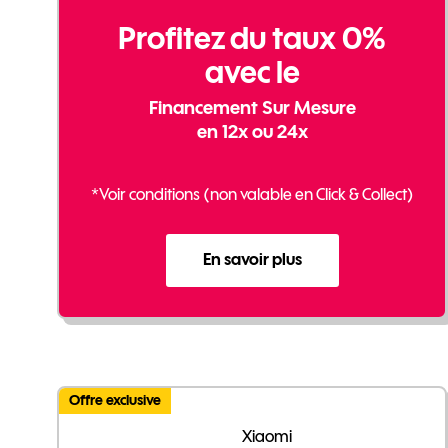
Profitez du taux 0%
avec le
Financement Sur Mesure
en 12x ou 24x
*Voir conditions (non valable en Click & Collect)
En savoir plus
Offre exclusive
Xiaomi