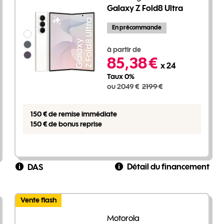
Galaxy Z Fold8 Ultra
En précommande
Groupe de couleurs disponibles non sélectionnables
2049 euros au lieu de 2199 euros
à partir de
85,38 €
x 24
Taux 0%
ou 2049 €
2199 €
150 € de remise immédiate
150 € de bonus reprise
Détail du financement
DAS
Vente flash
Motorola