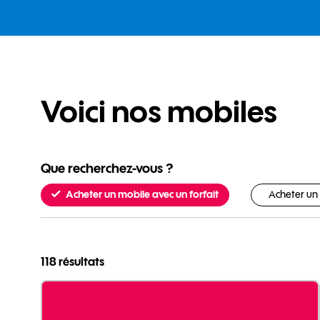
Voici nos mobiles
parmi les choix suivants
Que recherchez-vous
?
Acheter un mobile avec un forfait
Acheter un 
On a trouvé
, triés par pertinence
118 résultats