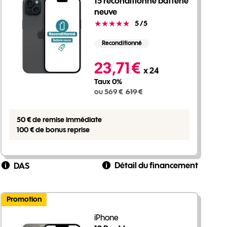
15 reconditionné batterie
neuve
Note
5
/5
Reconditionné
569 euros au lieu de 619 euros
23,71 €
x 24
Taux 0%
ou 569 €
619 €
50 € de remise immédiate
100 € de bonus reprise
Détail du financement
DAS
Promotion
iPhone