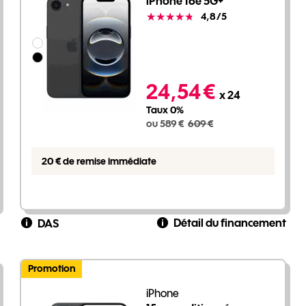
iPhone 16e 5G+
Note
4,8
/5
Groupe de couleurs disponibles non sélectionnables
589 euros au lieu de 609 euros
24,54 €
x 24
Taux 0%
ou 589 €
609 €
20 € de remise immédiate
Détail du financement
DAS
Promotion
iPhone