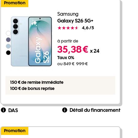
Promotion
Samsung
Galaxy S26 5G+
Note
4,6
/5
Groupe de couleurs disponibles non sélectionnables
849 euros au lieu de 999 euros
à partir de
35,38 €
x 24
Taux 0%
ou 849 €
999 €
150 € de remise immédiate
100 € de bonus reprise
Détail du financement
DAS
Promotion