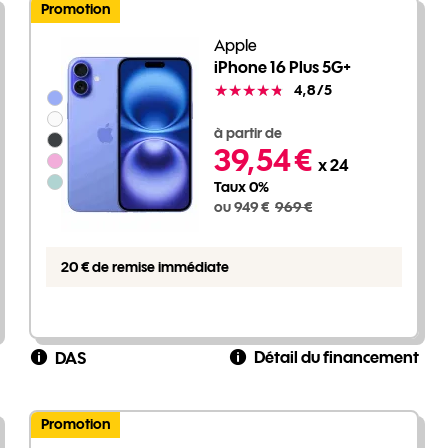
Promotion
Apple
iPhone 16 Plus 5G+
Note
4,8
/5
Groupe de couleurs disponibles non sélectionnables
949 euros au lieu de 969 euros
à partir de
39,54 €
x 24
Taux 0%
ou 949 €
969 €
20 € de remise immédiate
Détail du financement
DAS
Promotion