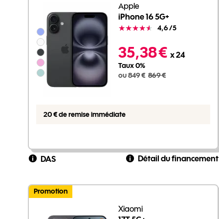
Apple
iPhone 16 5G+
Note
4,6
/5
Groupe de couleurs disponibles non sélectionnables
849 euros au lieu de 869 euros
35,38 €
x 24
Taux 0%
ou 849 €
869 €
20 € de remise immédiate
Détail du financement
DAS
Promotion
Xiaomi