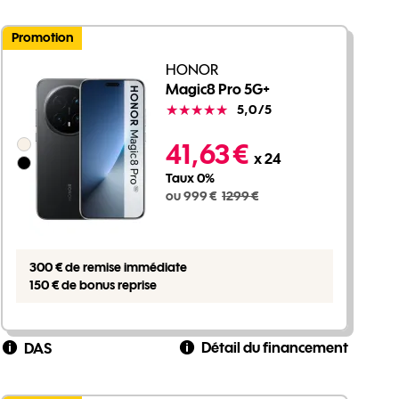
Promotion
HONOR
Magic8 Pro 5G+
Note
5,0
/5
999 euros au lieu de 1299 euros
Groupe de couleurs disponibles non sélectionnables
41,63 €
x 24
Taux 0%
ou 999 €
1299 €
300 € de remise immédiate
150 € de bonus reprise
Détail du financement
DAS