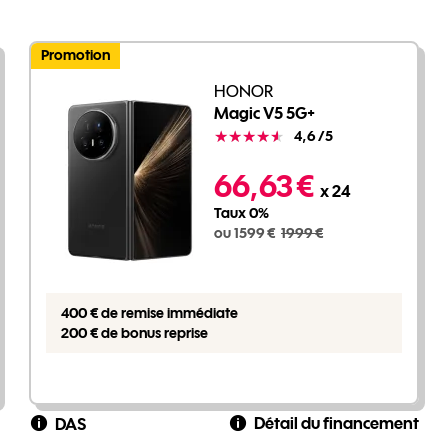
Promotion
HONOR
Magic V5 5G+
Note
4,6
/5
1599 euros au lieu de 1999 euros
66,63 €
x 24
Taux 0%
ou 1599 €
1999 €
400 € de remise immédiate
200 € de bonus reprise
Détail du financement
DAS